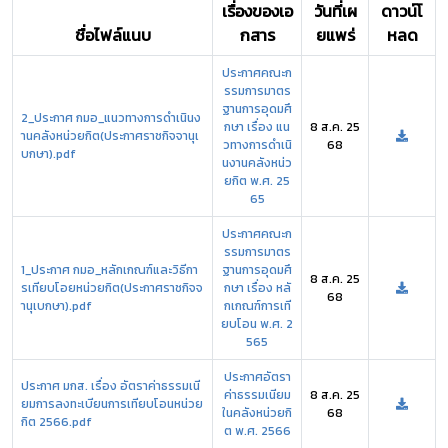
เรื่องของเอ
วันที่เผ
ดาวน์โ
ชื่อไฟล์แนบ
กสาร
ยแพร่
หลด
ประกาศคณะก
รรมการมาตร
ฐานการอุดมศึ
2_ประกาศ กมอ_แนวทางการดำเนินง
กษา เรื่อง แน
8 ส.ค. 25
านคลังหน่วยกิต(ประกาศราชกิจจานุเ
วทางการดำเนิ
68
บกษา).pdf
นงานคลังหน่ว
ยกิต พ.ศ. 25
65
ประกาศคณะก
รรมการมาตร
1_ประกาศ กมอ_หลักเกณฑ์และวิธีกา
ฐานการอุดมศึ
8 ส.ค. 25
รเทียบโอยหน่วยกิต(ประกาศราชกิจจ
กษา เรื่อง หลั
68
านุเบกษา).pdf
กเกณฑ์การเที
ยบโอน พ.ศ. 2
565
ประกาศอัตรา
ประกาศ มกส. เรื่อง อัตราค่าธรรมเนี
ค่าธรรมเนียม
8 ส.ค. 25
ยมการลงทะเบียนการเทียบโอนหน่วย
ในคลังหน่วยกิ
68
กิต 2566.pdf
ต พ.ศ. 2566