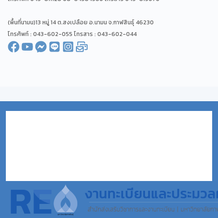
(พื้นที่นามน)13 หมู่ 14 ต.สงเปลือย อ.นามน จ.กาฬสินธุ์ 46230
โทรศัพท์ : 043-602-055 โทรสาร : 043-602-044