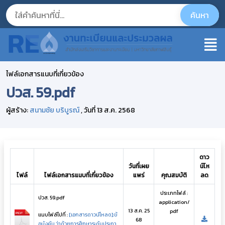
ไฟล์เอกสารแนบที่เกี่ยวข้อง
ปวส. 59.pdf
ผู้สร้าง:
สนามชัย บริบูรณ์
, วันที่ 13 ส.ค. 2568
ดาว
วันที่เผย
น์โห
ไฟล์
ไฟล์เอกสารแนบที่เกี่ยวข้อง
แพร่
คุณสมบัติ
ลด
ประเภทไฟล์ :
ปวส. 59.pdf
application/
13 ส.ค. 25
pdf
แนบไฟล์ไปที่ :
[เอกสารดาวน์โหลด]:ข้
68
อบังคับ ว่าด้วยการศึกษาระดับประกา